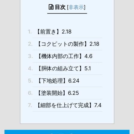
目次
[
非表示
]
1.
【前置き】2.18
2.
【コクピットの製作】2.18
3.
【機体内部の工作】4.6
4.
【胴体の組み立て】5.1
5.
【下地処理】6.24
6.
【塗装開始】6.25
7.
【細部を仕上げて完成】7.4