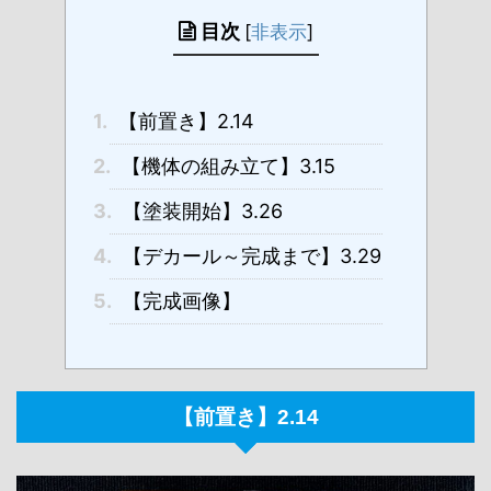
目次
[
非表示
]
1.
【前置き】2.14
2.
【機体の組み立て】3.15
3.
【塗装開始】3.26
4.
【デカール～完成まで】3.29
5.
【完成画像】
【前置き】2.14