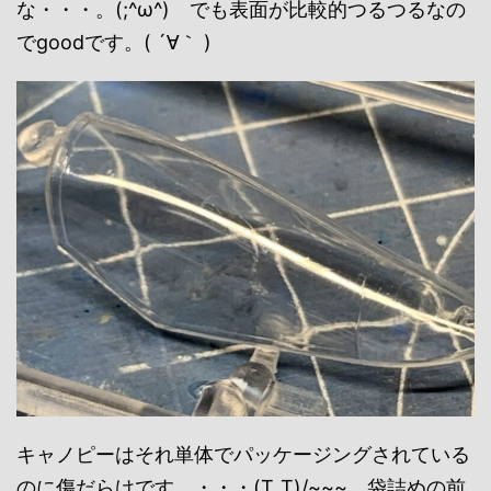
な・・・。(;^ω^) でも表面が比較的つるつるなの
でgoodです。( ´∀｀ )
キャノピーはそれ単体でパッケージングされている
のに傷だらけです。・・・(T_T)/~~~ 袋詰めの前