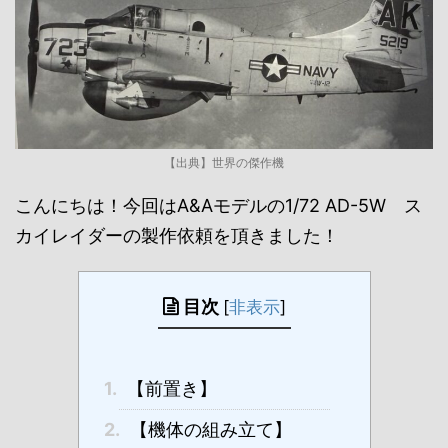
【出典】世界の傑作機
こんにちは！今回はA&Aモデルの1/72 AD-5W ス
カイレイダーの製作依頼を頂きました！
目次
[
非表示
]
1.
【前置き】
2.
【機体の組み立て】