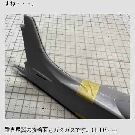
すね・・・。
垂直尾翼の接着面もガタガタです。(T_T)/~~~