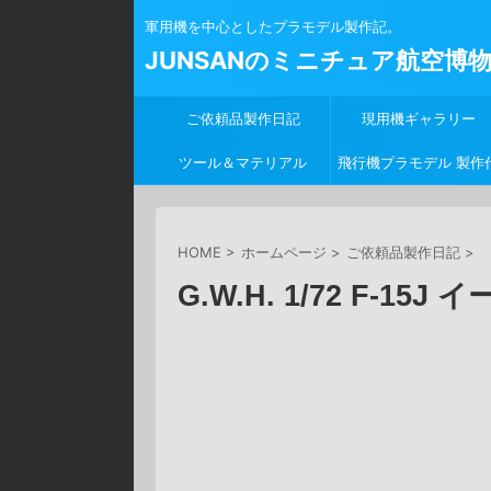
軍用機を中心としたプラモデル製作記。
JUNSANのミニチュア航空博
ご依頼品製作日記
現用機ギャラリー
ツール＆マテリアル
飛行機プラモデル 製作
行
HOME
>
ホームページ
>
ご依頼品製作日記
>
G.W.H. 1/72 F-15J