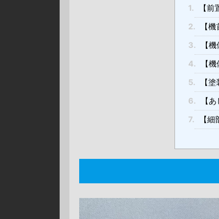
1.
【前置
2.
【機首
3.
【機体
4.
【機体
5.
【塗装
6.
【あし
7.
【細部