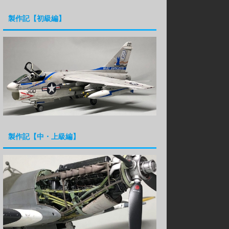
製作記【初級編】
製作記【中・上級編】