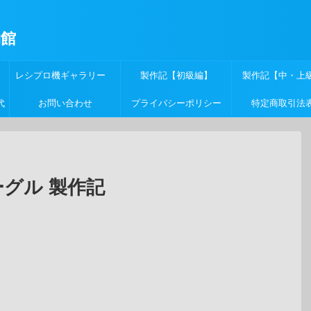
物館
レシプロ機ギャラリー
製作記【初級編】
製作記【中・上
代
お問い合わせ
プライバシーポリシー
特定商取引法
 イーグル 製作記