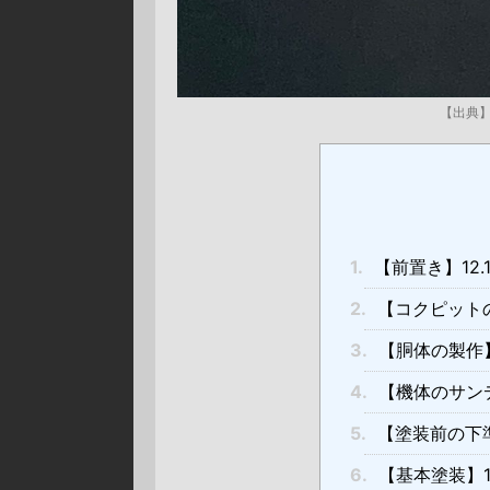
【出典】
1.
【前置き】12.1
2.
【コクピットの製
3.
【胴体の製作】1
4.
【機体のサンデ
5.
【塗装前の下準
6.
【基本塗装】1.