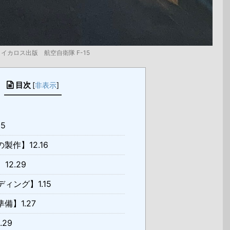
イカロス出版 航空自衛隊 F-15
目次
[
非表示
]
5
作】12.16
2.29
ィング】1.15
備】1.27
29