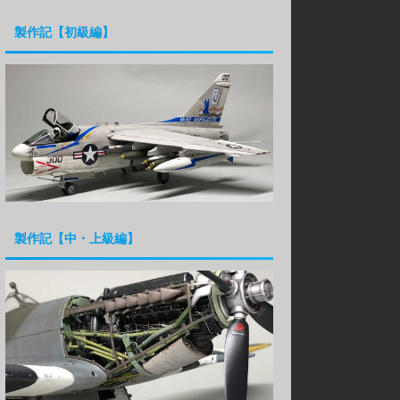
製作記【初級編】
製作記【中・上級編】