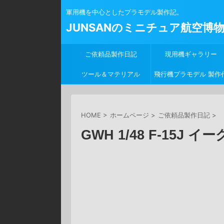
軍用機を中心としたプラモデル製作記。
JUNSANのミニチュア航空博
ご依頼品製作日記
現用機ギャラリー
ツール＆マテリアル
飛行機プラモデル 製作
行
HOME
>
ホームページ
>
ご依頼品製作日記
>
GWH 1/48 F-15J