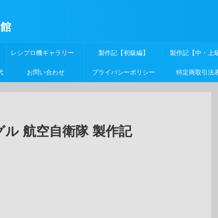
物館
レシプロ機ギャラリー
製作記【初級編】
製作記【中・上
代
お問い合わせ
プライバシーポリシー
特定商取引法
 イーグル 航空自衛隊 製作記