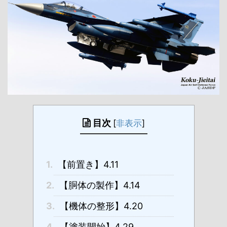
目次
[
非表示
]
1.
【前置き】4.11
2.
【胴体の製作】4.14
3.
【機体の整形】4.20
4.
【塗装開始】4.29