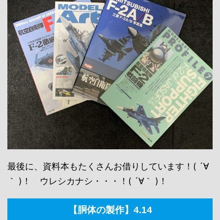
最後に、資料本もたくさんお借りしています！( ´∀
｀ )！ ウレシカナシ・・・！( ´∀｀ )！
【胴体の製作】4.14