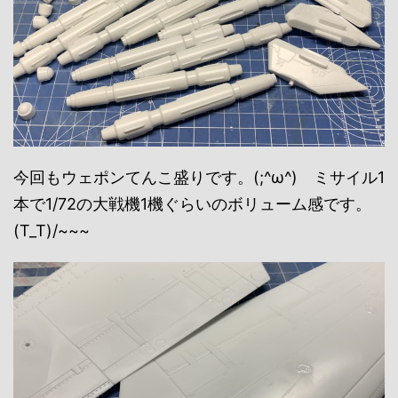
今回もウェポンてんこ盛りです。(;^ω^) ミサイル1
本で1/72の大戦機1機ぐらいのボリューム感です。
(T_T)/~~~