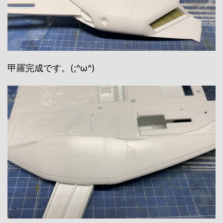
甲羅完成です。(;^ω^)