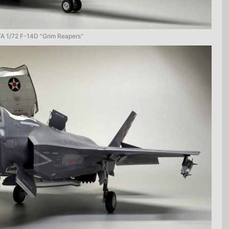
A 1/72 F-14D "Grim Reapers"