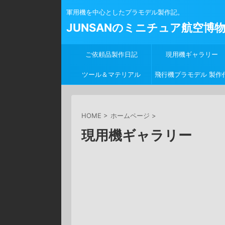
軍用機を中心としたプラモデル製作記。
JUNSANのミニチュア航空博
ご依頼品製作日記
現用機ギャラリー
ツール＆マテリアル
飛行機プラモデル 製作
行
HOME
>
ホームページ
>
現用機ギャラリー