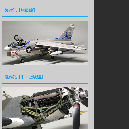
製作記【初級編】
製作記【中・上級編】