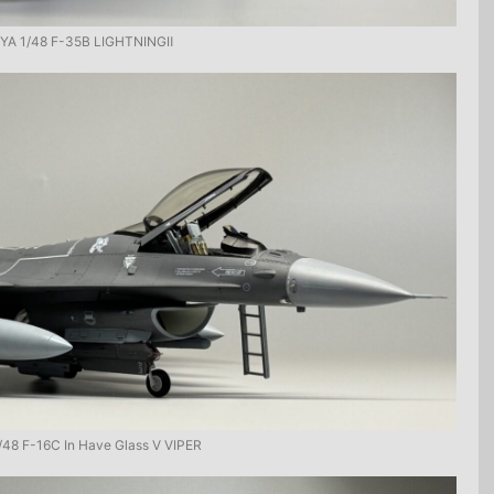
YA 1/48 F-35B LIGHTNINGⅡ
48 F-16C In Have Glass V VIPER