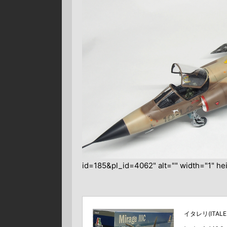
id=185&pl_id=4062" alt="" width="1" hei
イタレリ(ITALER