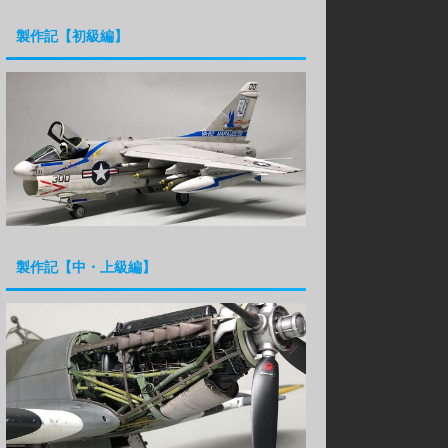
製作記【初級編】
製作記【中・上級編】