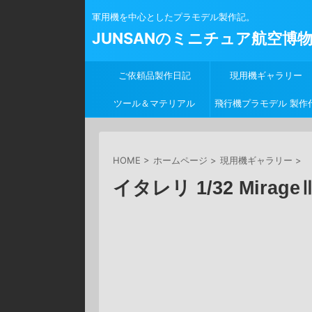
軍用機を中心としたプラモデル製作記。
JUNSANのミニチュア航空博
ご依頼品製作日記
現用機ギャラリー
ツール＆マテリアル
飛行機プラモデル 製作
行
HOME
>
ホームページ
>
現用機ギャラリー
>
イタレリ 1/32 Mirage