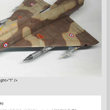
ght="1" />
I)