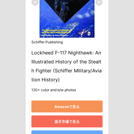
Schiffer Publishing
Lockheed F-117 Nighthawk: An 
Illustrated History of the Stealt
h Fighter (Schiffer Military/Avia
tion History)
120+ color and b/w photos
Amazonで見る
楽天市場で見る