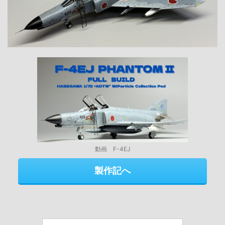
動画 F-4EJ
製作記へ