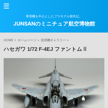
軍用機を中心としたプラモデル製作記。
JUNSANのミニチュア航空博物館
HOME
>
ホームページ
>
現用機ギャラリー
>
ハセガワ 1/72 F-4EJ ファントムⅡ