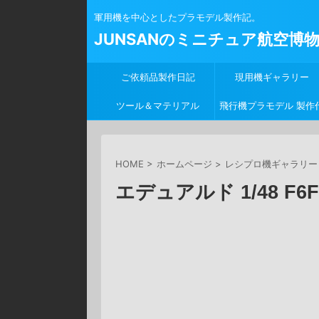
軍用機を中心としたプラモデル製作記。
JUNSANのミニチュア航空博
ご依頼品製作日記
現用機ギャラリー
ツール＆マテリアル
飛行機プラモデル 製作
行
HOME
>
ホームページ
>
レシプロ機ギャラリ
エデュアルド 1/48 F6