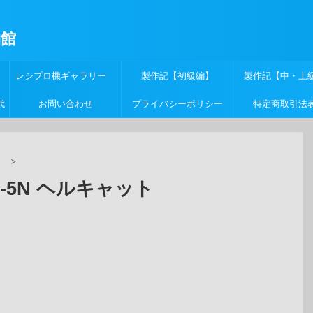
物館
レシプロ機ギャラリー
製作記【初級編】
製作記【中・上
代
お問い合わせ
プライバシーポリシー
特定商取引法
ー
>
F-5N ヘルキャット