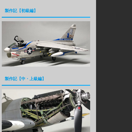
製作記【初級編】
製作記【中・上級編】