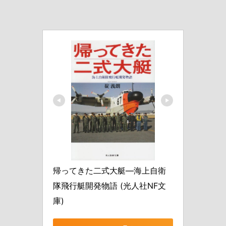
帰ってきた二式大艇―海上自衛
隊飛行艇開発物語 (光人社NF文
庫)