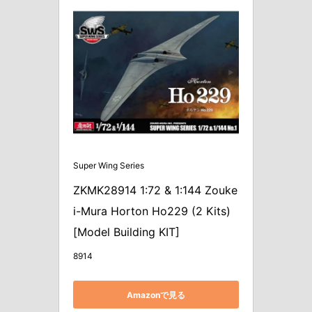
Super Wing Series
ZKMK28914 1:72 & 1:144 Zouke
i-Mura Horton Ho229 (2 Kits) 
[Model Building KIT]
8914
Amazonで見る