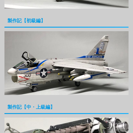
製作記【初級編】
製作記【中・上級編】