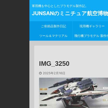
軍用機を中心としたプラモデル製作記。
JUNSANのミニチュア航空博
ご依頼品製作日記
現用機ギャラリー
ツール＆マテリアル
飛行機プラモデル 製作
行
IMG_3250
2025年2月16日