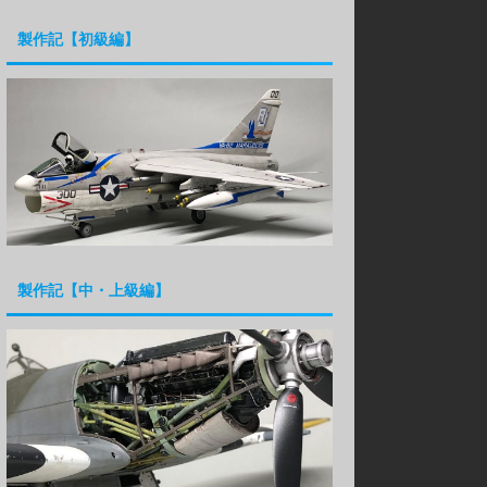
製作記【初級編】
製作記【中・上級編】