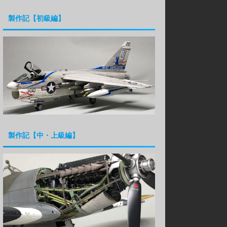
製作記【初級編】
製作記【中・上級編】