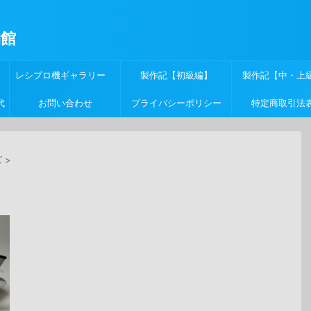
物館
レシプロ機ギャラリー
製作記【初級編】
製作記【中・上
代
お問い合わせ
プライバシーポリシー
特定商取引法
ズ
>