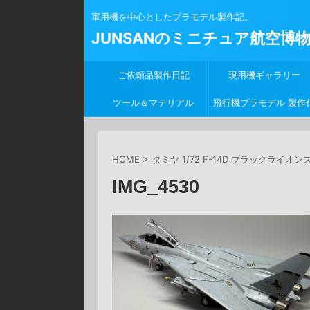
軍用機を中心としたプラモデル製作記。
JUNSANのミニチュア航空博
ご依頼品製作日記
現用機ギャラリー
ツール＆マテリアル
飛行機プラモデル 製作
行
HOME
>
タミヤ 1/72 F-14D ブラックライオン
IMG_4530