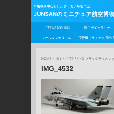
軍用機を中心としたプラモデル製作記。
JUNSANのミニチュア航空博
ご依頼品製作日記
現用機ギャラリー
ツール＆マテリアル
飛行機プラモデル 製作
行
HOME
>
タミヤ 1/72 F-14D ブラックライオン
IMG_4532