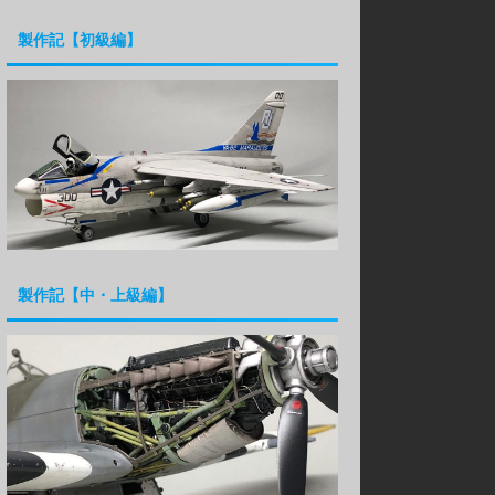
製作記【初級編】
製作記【中・上級編】