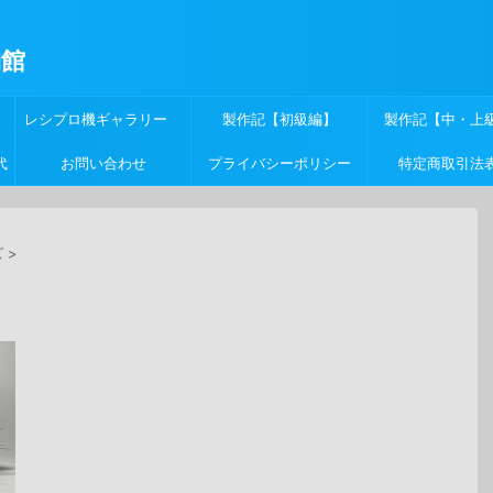
物館
レシプロ機ギャラリー
製作記【初級編】
製作記【中・上
代
お問い合わせ
プライバシーポリシー
特定商取引法
ズ
>