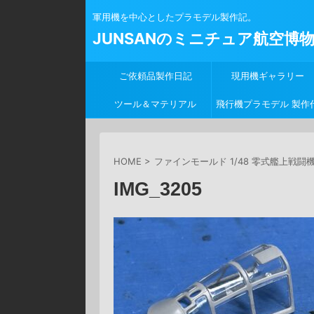
軍用機を中心としたプラモデル製作記。
JUNSANのミニチュア航空博
ご依頼品製作日記
現用機ギャラリー
ツール＆マテリアル
飛行機プラモデル 製作
行
HOME
>
ファインモールド 1/48 零式艦上戦闘
IMG_3205