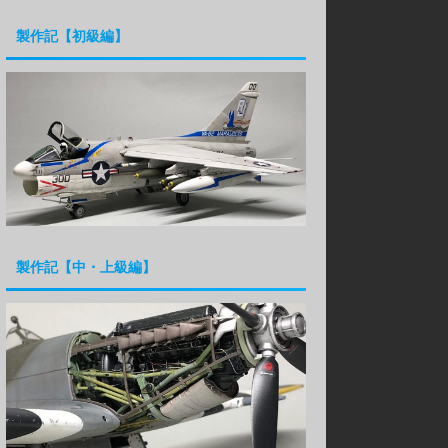
製作記【初級編】
製作記【中・上級編】