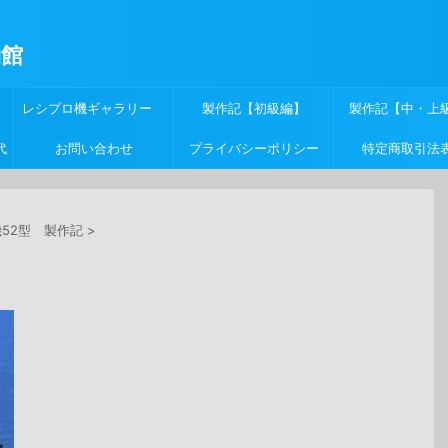
物館
レシプロ機ギャラリー
製作記【初級編】
製作記【中・上
代
お問い合わせ
プライバシーポリシー
特定商取引法
機52型 製作記
>