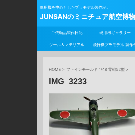
軍用機を中心としたプラモデル製作記。
JUNSANのミニチュア航空博
ご依頼品製作日記
現用機ギャラリー
ツール＆マテリアル
飛行機プラモデル 製作
行
HOME
>
ファインモールド 1/48 零戦52型
>
IMG_3233