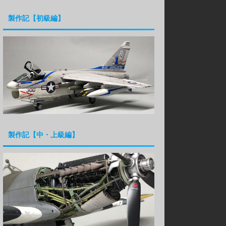
製作記【初級編】
製作記【中・上級編】