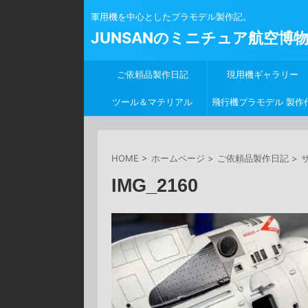
軍用機を中心としたプラモデル製作記。
JUNSANのミニチュア航空博
ご依頼品製作日記
現用機ギャラリー
ツール＆マテリアル
飛行機プラモデル 製作
行
HOME
>
ホームページ
>
ご依頼品製作日記
>
サ
IMG_2160