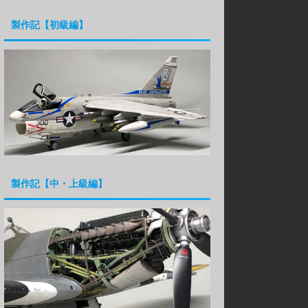
製作記【初級編】
製作記【中・上級編】