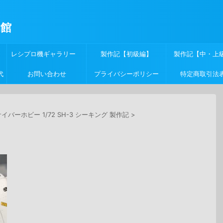
物館
レシプロ機ギャラリー
製作記【初級編】
製作記【中・上
代
お問い合わせ
プライバシーポリシー
特定商取引法
イバーホビー 1/72 SH-3 シーキング 製作記
>