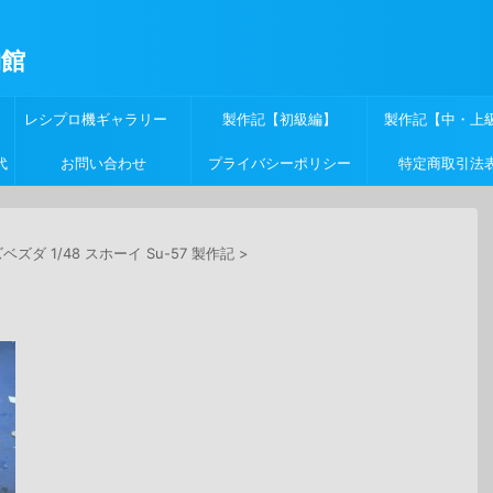
物館
レシプロ機ギャラリー
製作記【初級編】
製作記【中・上
代
お問い合わせ
プライバシーポリシー
特定商取引法
ベズダ 1/48 スホーイ Su-57 製作記
>