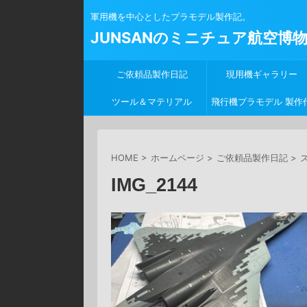
軍用機を中心としたプラモデル製作記。
JUNSANのミニチュア航空博
ご依頼品製作日記
現用機ギャラリー
ツール＆マテリアル
飛行機プラモデル 製作
行
HOME
>
ホームページ
>
ご依頼品製作日記
>
ズ
IMG_2144