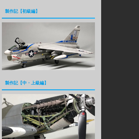
製作記【初級編】
製作記【中・上級編】