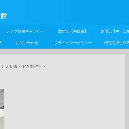
物館
レシプロ機ギャラリー
製作記【初級編】
製作記【中・上
代
お問い合わせ
プライバシーポリシー
特定商取引法
ミヤ 1/48 F-14A 製作記
>