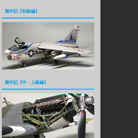
製作記【初級編】
製作記【中・上級編】