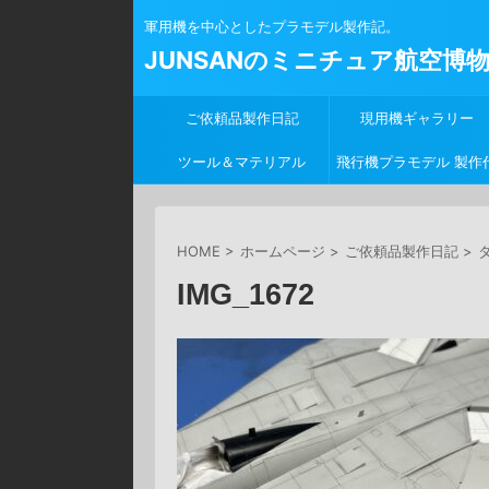
軍用機を中心としたプラモデル製作記。
JUNSANのミニチュア航空博
ご依頼品製作日記
現用機ギャラリー
ツール＆マテリアル
飛行機プラモデル 製作
行
HOME
>
ホームページ
>
ご依頼品製作日記
>
タ
IMG_1672