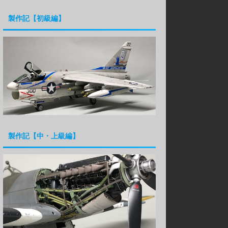
製作記【初級編】
製作記【中・上級編】