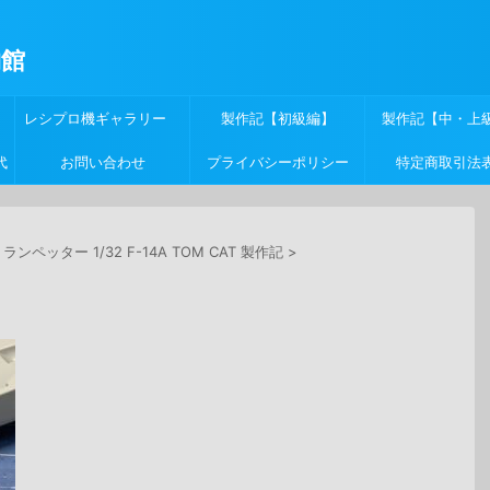
物館
レシプロ機ギャラリー
製作記【初級編】
製作記【中・上
代
お問い合わせ
プライバシーポリシー
特定商取引法
ランペッター 1/32 F-14A TOM CAT 製作記
>