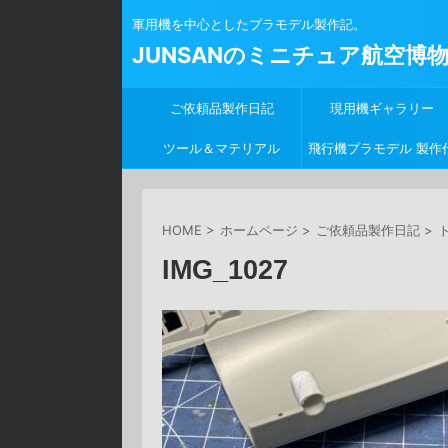
軍用機を中心としたプラモデル製作記。
JUNSANのミニチュア航空博
ご依頼品製作日記
現用機ギャラリー
ツール＆マテリアル
飛行機プラモデル 製作
行
HOME
>
ホームページ
>
ご依頼品製作日記
>
ト
IMG_1027