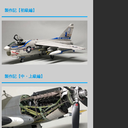
製作記【初級編】
製作記【中・上級編】