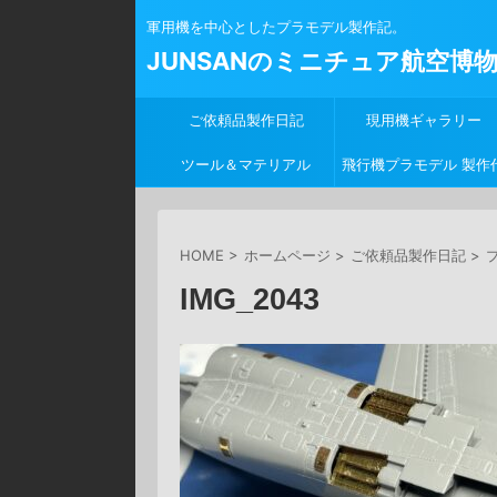
軍用機を中心としたプラモデル製作記。
JUNSANのミニチュア航空博
ご依頼品製作日記
現用機ギャラリー
ツール＆マテリアル
飛行機プラモデル 製作
行
HOME
>
ホームページ
>
ご依頼品製作日記
>
プ
IMG_2043