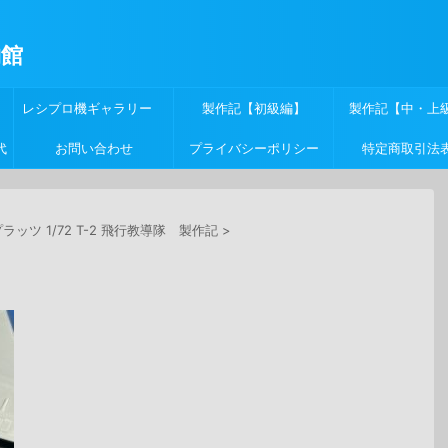
物館
レシプロ機ギャラリー
製作記【初級編】
製作記【中・上
代
お問い合わせ
プライバシーポリシー
特定商取引法
ラッツ 1/72 T-2 飛行教導隊 製作記
>