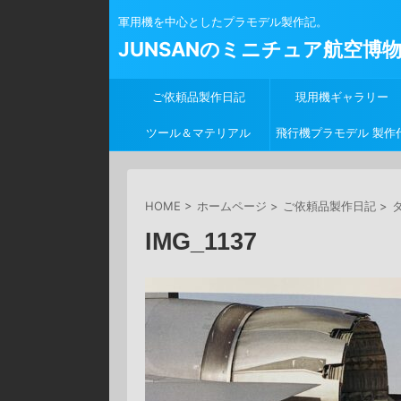
軍用機を中心としたプラモデル製作記。
JUNSANのミニチュア航空博
ご依頼品製作日記
現用機ギャラリー
ツール＆マテリアル
飛行機プラモデル 製作
行
HOME
>
ホームページ
>
ご依頼品製作日記
>
タ
IMG_1137