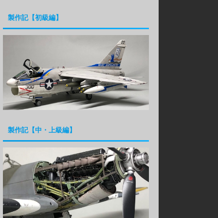
製作記【初級編】
製作記【中・上級編】