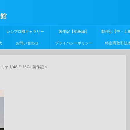
物館
レシプロ機ギャラリー
製作記【初級編】
製作記【中・上
代
お問い合わせ
プライバシーポリシー
特定商取引法
ミヤ 1/48 F-16CJ 製作記
>