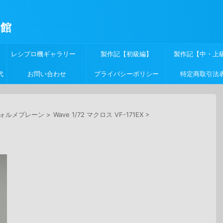
物館
レシプロ機ギャラリー
製作記【初級編】
製作記【中・上
代
お問い合わせ
プライバシーポリシー
特定商取引法
ォルメプレーン
>
Wave 1/72 マクロス VF-171EX
>