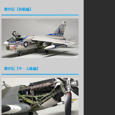
製作記【初級編】
製作記【中・上級編】