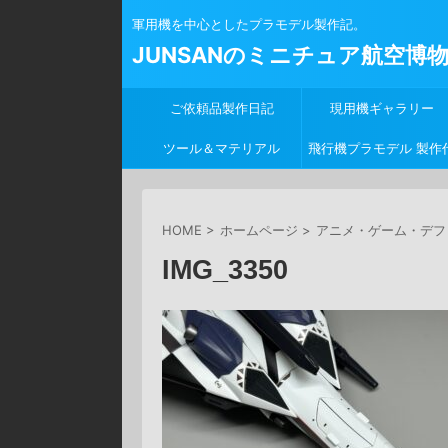
軍用機を中心としたプラモデル製作記。
JUNSANのミニチュア航空博
ご依頼品製作日記
現用機ギャラリー
ツール＆マテリアル
飛行機プラモデル 製作
行
HOME
>
ホームページ
>
アニメ・ゲーム・デフ
IMG_3350