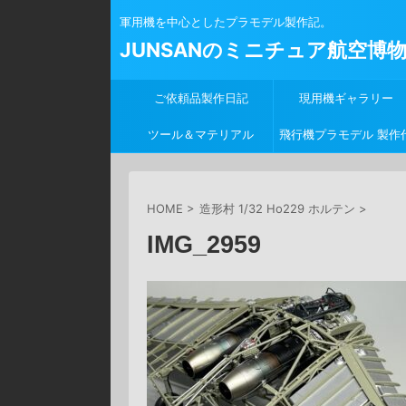
軍用機を中心としたプラモデル製作記。
JUNSANのミニチュア航空博
ご依頼品製作日記
現用機ギャラリー
ツール＆マテリアル
飛行機プラモデル 製作
行
HOME
>
造形村 1/32 Ho229 ホルテン
>
IMG_2959