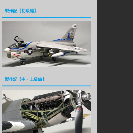
製作記【初級編】
製作記【中・上級編】