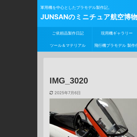
軍用機を中心としたプラモデル製作記。
JUNSANのミニチュア航空博
ご依頼品製作日記
現用機ギャラリー
ツール＆マテリアル
飛行機プラモデル 製作
行
IMG_3020
2025年7月6日