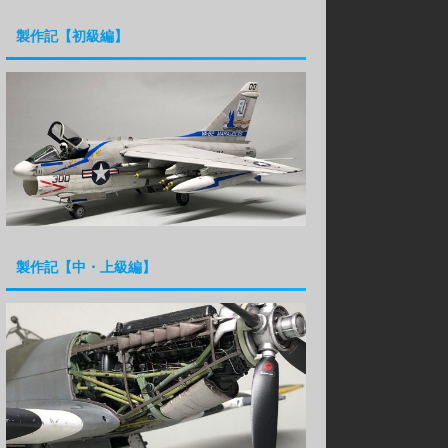
製作記【初級編】
製作記【中・上級編】