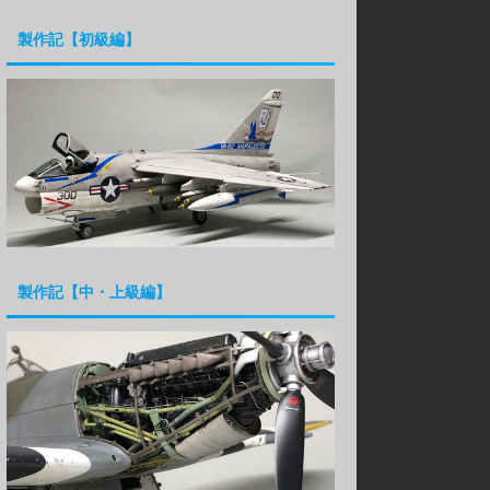
製作記【初級編】
製作記【中・上級編】