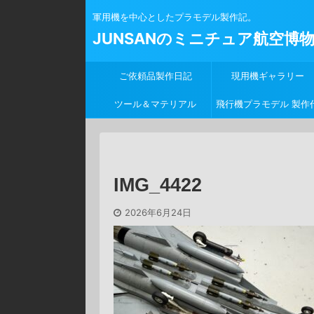
軍用機を中心としたプラモデル製作記。
JUNSANのミニチュア航空博
ご依頼品製作日記
現用機ギャラリー
ツール＆マテリアル
飛行機プラモデル 製作
行
IMG_4422
2026年6月24日